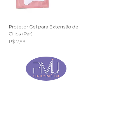
Protetor Gel para Extensão de
Cílios (Par)
Preço
R$ 2,99
QUEM SOMOS
SOBRE NÓS
MISSÃO, VALOR E VISÃO
FALE CONOSCO