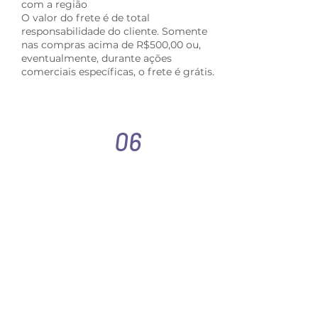
com a região
O valor do frete é de total
responsabilidade do cliente. Somente
nas compras acima de R$500,00 ou,
eventualmente, durante ações
comerciais específicas, o frete é grátis.
06
POSSO CANCELAR,
REMOVER OU INCLUIR
ITENS DO MEU
PEDIDO?
Após a finalização do pedido de compra
não é possível remover ou incluir itens.