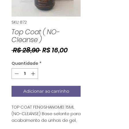
SKU: 872
Top Coat ( NO-
Cleanse )
Preço
Preço
 R$ 28,90 
R$ 16,00
normal
promocional
Quantidade
*
Adicionar ao carrinho
TOP COAT FENGSHANGMEI 15ML
(NO-CLEANSE) Base selante para
acabamento de unhas de gel,
acrigel, fibra de vidro e etc. Além