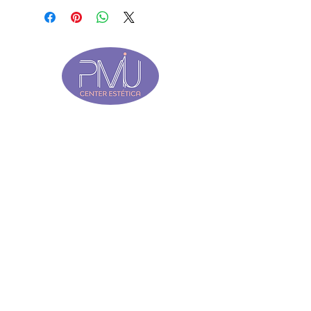
de ser selante serve também
como extra brilho. Secagem na
Cabine Uv. Peso Líquido: 15 ml .
QUEM SOMOS
SOBRE NÓS
MISSÃO, VALOR E VISÃO
FALE CONOSCO
DÚVIDAS FREQUENTES
LOCALIZAÇÃO E ATENDIMENTO
Rua São Paulo 900, 7° andar
Centro, Belo Horizonte -MG, Brasil