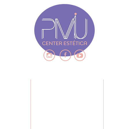
Pont
dani
Confor
Fadi
movi
Form
Materia
Maté
AISI 
Dure
Acab
ENDIMENTO
QUE
CONTEÚDO
, 7° andar
POLITÍCA DE TROCA E DEVOLUÇÃO
S
zonte -MG,
CADASTRA-SE
MISSÃO,
Brasil
CURSOS
FAL
DÚVID