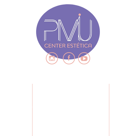
desobst
imperfe
mortas
renova
poros,
unifor
Apliqu
produto
massa
circula
esfolia
remover
ENDIMENTO
QUE
CONTEÚDO
necess
facial.
, 7° andar
POLITÍCA DE TROCA E DEVOLUÇÃO
S
zonte -MG,
CADASTRA-SE
MISSÃO,
Brasil
CURSOS
FAL
DÚVID