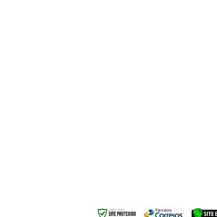
Centro, Belo Hori
Seg. à Se
Sábados