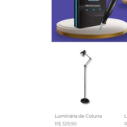
Visualização rápida
Luminária de Coluna
L
Preço
P
R$ 329,90
R