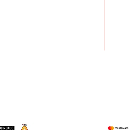
POLITÍCA DE TROCA E DEVOLUÇÃO
S
zonte -MG,
CADASTRA-SE
MISSÃO,
Brasil
CURSOS
FAL
DÚVID
x. 9H00 às
18H00
 09H00 às
13H00
MARCAS PARCEIRAS: