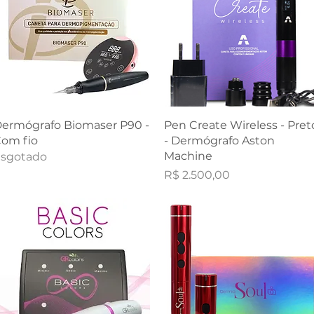
Visualização rápida
Visualização rápida
ermógrafo Biomaser P90 -
Pen Create Wireless - Pret
om fio
- Dermógrafo Aston
Machine
sgotado
Preço
R$ 2.500,00