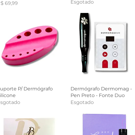
Esgotado
reço
$ 69,99
Visualização rápida
Visualização rápida
uporte P/ Dermógrafo
Dermógrafo Dermomag -
ilicone
Pen Preto - Fonte Duo
sgotado
Esgotado