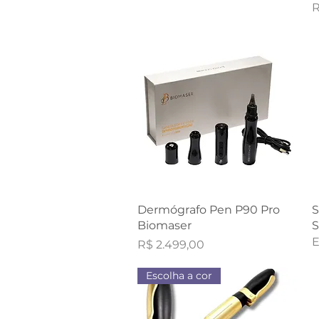
P
R
Visualização rápida
Dermógrafo Pen P90 Pro
S
Biomaser
S
E
Preço
R$ 2.499,00
Escolha a cor