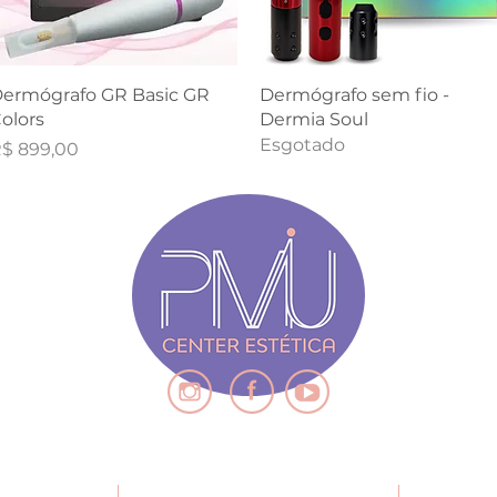
Visualização rápida
Visualização rápida
ermógrafo GR Basic GR
Dermógrafo sem fio -
olors
Dermia Soul
Esgotado
reço
$ 899,00