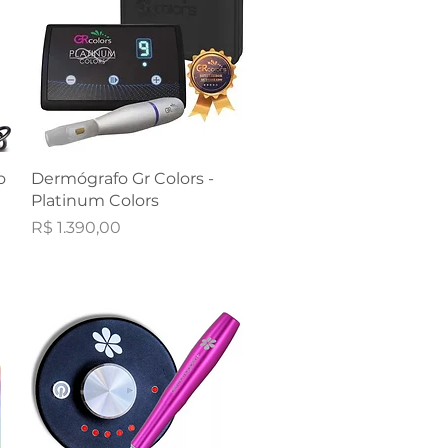
Visualização rápida
o
Dermógrafo Gr Colors -
Platinum Colors
Preço
R$ 1.390,00