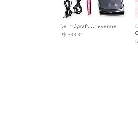
Visualização rápida
Dermógrafo Cheyenne
D
C
Preço
R$ 599,90
P
R