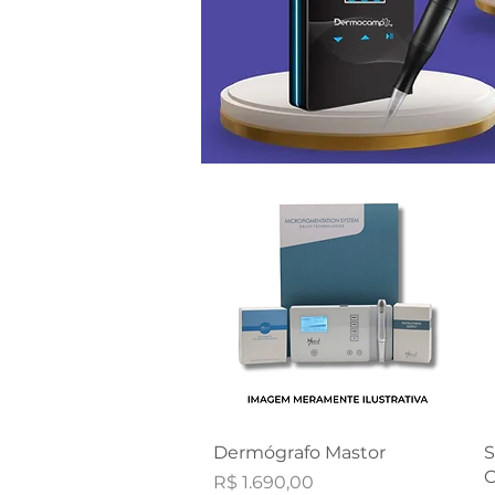
Visualização rápida
Dermógrafo Mastor
S
C
Preço
R$ 1.690,00