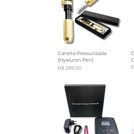
Visualização rápida
Caneta Pressurizada
D
(Hyaluron Pen)
C
E
Preço
R$ 299,00