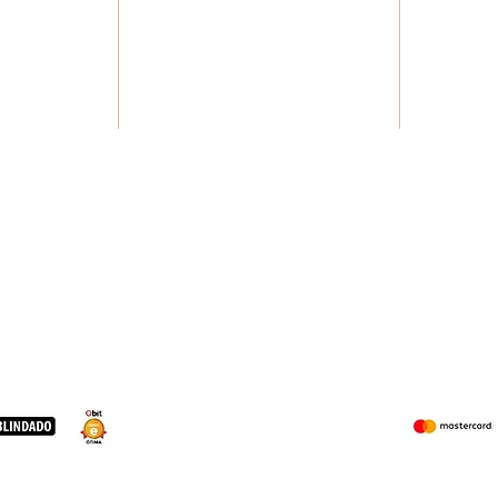
CURSOS
FAL
DÚVID
x. 9H00 às
18H00
 09H00 às
13H00
MARCAS PARCEIRAS: