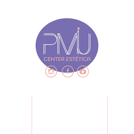
ENDIMENTO
QUE
CONTEÚDO
, 7° andar
POLITÍCA DE TROCA E DEVOLUÇÃO
S
zonte -MG,
CADASTRA-SE
MISSÃO,
Brasil