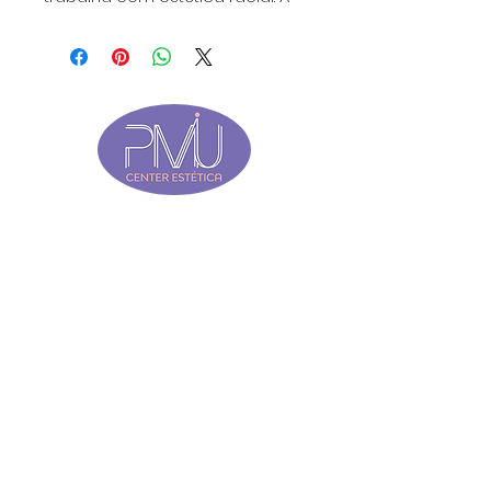
melhor e mais prática solução
para medir a simetria das
sobrancelhas em relação aos
olhos.
QUEM SOMOS
SOBRE NÓS
MISSÃO, VALOR E VISÃO
FALE CONOSCO
DÚVIDAS FREQUENTES
LOCALIZAÇÃO E ATENDIMENTO
Rua São Paulo 900, 7° andar