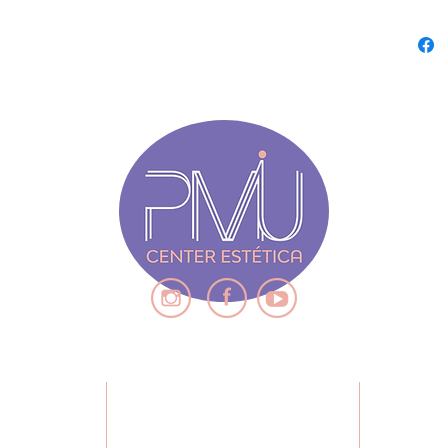
descar
individ
máxima
Compat
(Tebori
microp
resulta
ENDIMENTO
QUE
CONTEÚDO