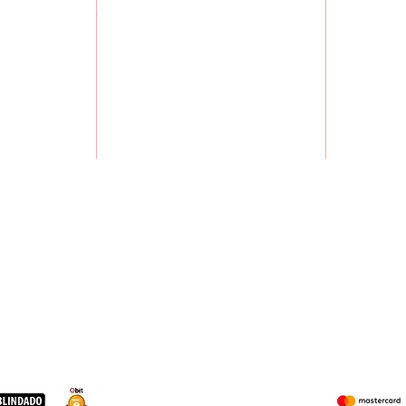
, 7° andar
POLITÍCA DE TROCA E DEVOLUÇÃO
S
zonte -MG,
CADASTRA-SE
MISSÃO,
Brasil
CURSOS
FAL
DÚVID
x. 9H00 às
18H00
 09H00 às
13H00
MARCAS PARCEIRAS: