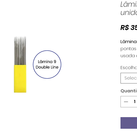
Lâmi
unid
R$ 3
Lâmina 
pontas 
usada 
shadow 
Escolh
Conhec
Selec
afiaçã
certif
Quant
garante
delicad
Lâmina 
propor
impecá