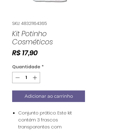
SKU: 48321164365
Kit Potinho
Cosméticos
Preço
R$ 17,90
Quantidade
*
Adicionar ao carrinho
Conjunto prático: Este kit
contém 3 frascos
transparentes com
capacidades de 20ml, 30ml